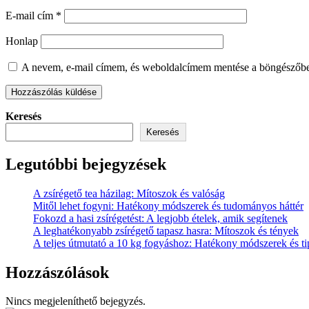
E-mail cím
*
Honlap
A nevem, e-mail címem, és weboldalcímem mentése a böngészőb
Keresés
Keresés
Legutóbbi bejegyzések
A zsírégető tea házilag: Mítoszok és valóság
Mitől lehet fogyni: Hatékony módszerek és tudományos háttér
Fokozd a hasi zsírégetést: A legjobb ételek, amik segítenek
A leghatékonyabb zsírégető tapasz hasra: Mítoszok és tények
A teljes útmutató a 10 kg fogyáshoz: Hatékony módszerek és t
Hozzászólások
Nincs megjeleníthető bejegyzés.