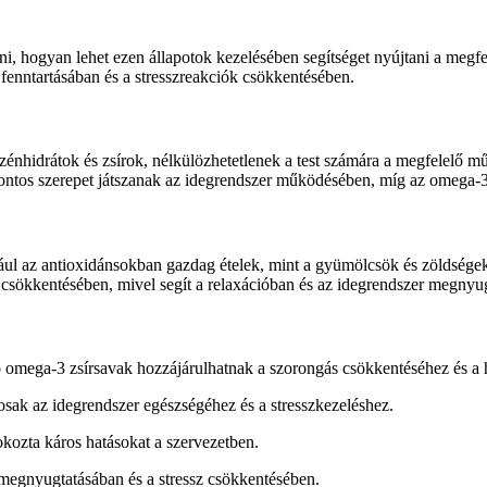
eni, hogyan lehet ezen állapotok kezelésében segítséget nyújtani a megfe
 fenntartásában és a stresszreakciók csökkentésében.
szénhidrátok és zsírok, nélkülözhetetlenek a test számára a megfelelő
fontos szerepet játszanak az idegrendszer működésében, míg az omega-3 
ul az antioxidánsokban gazdag ételek, mint a gyümölcsök és zöldségek, 
z csökkentésében, mivel segít a relaxációban és az idegrendszer megnyu
 omega-3 zsírsavak hozzájárulhatnak a szorongás csökkentéséhez és a h
sak az idegrendszer egészségéhez és a stresszkezeléshez.
okozta káros hatásokat a szervezetben.
megnyugtatásában és a stressz csökkentésében.