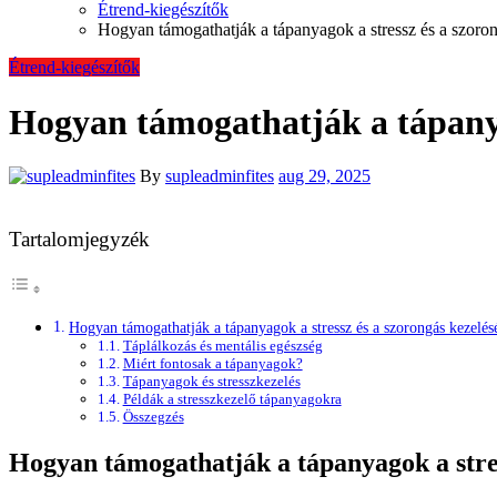
Étrend-kiegészítők
Hogyan támogathatják a tápanyagok a stressz és a szoron
Étrend-kiegészítők
Hogyan támogathatják a tápanyag
By
supleadminfites
aug 29, 2025
Tartalomjegyzék
Hogyan támogathatják a tápanyagok a stressz és a szorongás kezelés
Táplálkozás és mentális egészség
Miért fontosak a tápanyagok?
Tápanyagok és stresszkezelés
Példák a stresszkezelő tápanyagokra
Összegzés
Hogyan támogathatják a tápanyagok a stres