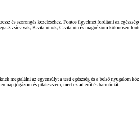
ressz és szorongás kezeléséhez. Fontos figyelmet fordítani az egészsége
ega-3 zsírsavak, B-vitaminok, C-vitamin és magnézium különösen fonto
ek megtalálni az egyensúlyt a testi egészség és a belső nyugalom közö
en nap jógázom és pilatesezem, mert ez ad erőt és harmóniát.