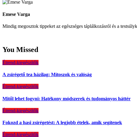
Emese Varga
Mindig megosztok tippeket az egészséges táplálkozásról és a testsúl
You Missed
Étrend-kiegészítők
A zsírégető tea házilag: Mítoszok és valóság
Étrend-kiegészítők
Mitől lehet fogyni: Hatékony módszerek és tudományos háttér
Étrend-kiegészítők
Fokozd a hasi zsírégetést: A legjobb ételek, amik segítenek
Étrend-kiegészítők