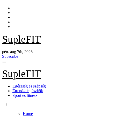
Skip
to
content
SupleFIT
pén. aug 7th, 2026
Subscribe
SupleFIT
Egészség és szépség
Étrend-kiegészítők
Sport és fitnesz
Home