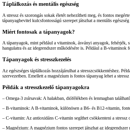
Táplálkozás és mentális egészség
A stressz és szorongás sokak életét nehezítheti meg, és fontos megért
tápanyagbevitel kulcsfontosságú szerepet játszhat a mentális egészség
Miért fontosak a tápanyagok?
A tápanyagok, mint például a vitaminok, ásványi anyagok, fehérjék, 
hangulatra és az idegrendszer működésére is. Például a B-vitaminok 
Tápanyagok és stresszkezelés
Az egészséges táplálkozás hozzájárulhat a stresszcsökkentéshez. Példá
szervezetben. Emellett a magnézium is fontos tápanyag lehet a stress
Példák a stresszkezelő tápanyagokra
– Omega-3 zsírsavak: A halakban, diófélékben és lenmagban található
– B-vitaminok: A B-vitaminok, különösen a B6- és B12-vitamin, fonto
– C-vitamin: Az antioxidáns C-vitamin segíthet csökkenteni a stressz 
– Magnézium: A magnézium fontos szerepet játszhat az idegrendszer 