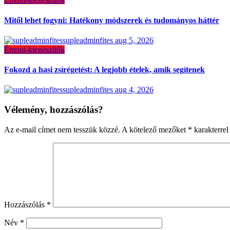
Mitől lehet fogyni: Hatékony módszerek és tudományos háttér
supleadminfites
aug 5, 2026
Étrend-kiegészítők
Fokozd a hasi zsírégetést: A legjobb ételek, amik segítenek
supleadminfites
aug 4, 2026
Vélemény, hozzászólás?
Az e-mail címet nem tesszük közzé.
A kötelező mezőket
*
karakterrel 
Hozzászólás
*
Név
*