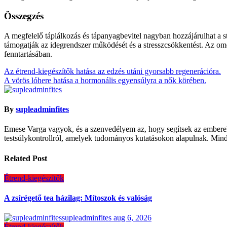
Összegzés
A megfelelő táplálkozás és tápanyagbevitel nagyban hozzájárulhat a st
támogatják az idegrendszer működését és a stresszcsökkentést. Az om
fenntartásában.
Bejegyzés
Az étrend-kiegészítők hatása az edzés utáni gyorsabb regenerációra.
A vörös lóhere hatása a hormonális egyensúlyra a nők körében.
navigáció
By
supleadminfites
Emese Varga vagyok, és a szenvedélyem az, hogy segítsek az emberekn
testsúlykontrollról, amelyek tudományos kutatásokon alapulnak. Mind
Related Post
Étrend-kiegészítők
A zsírégető tea házilag: Mítoszok és valóság
supleadminfites
aug 6, 2026
Étrend-kiegészítők