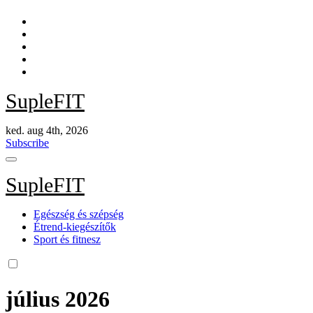
Skip
to
content
SupleFIT
ked. aug 4th, 2026
Subscribe
SupleFIT
Egészség és szépség
Étrend-kiegészítők
Sport és fitnesz
július 2026