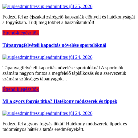
supleadminfites
júl 25, 2026
Fedezd fel az éjszakai zsírégető kapszulák előnyeit és hatékonyságát
a fogyásban. Tudj meg többet a használatukról!
Étrend-kiegészítők
Tápanyagfelvételi kapacitás növelése sportolóknál
supleadminfites
júl 24, 2026
Tápanyagfelvételi kapacitás növelése sportolóknál A sportolók
számára nagyon fontos a megfelelő táplálkozás és a szervezetük
számára szükséges tápanyagok…
Étrend-kiegészítők
Mi a gyors fogyás titka? Hatékony módszerek és tippek
supleadminfites
júl 24, 2026
Fedezd fel a gyors fogyás titkát! Hatékony módszerek, tippek és
tudományos háttér a tartós eredményekért.