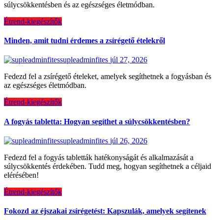
súlycsökkentésben és az egészséges életmódban.
Étrend-kiegészítők
Minden, amit tudni érdemes a zsírégető ételekről
supleadminfites
júl 27, 2026
Fedezd fel a zsírégető ételeket, amelyek segíthetnek a fogyásban és
az egészséges életmódban.
Étrend-kiegészítők
A fogyás tabletta: Hogyan segíthet a súlycsökkentésben?
supleadminfites
júl 26, 2026
Fedezd fel a fogyás tabletták hatékonyságát és alkalmazását a
súlycsökkentés érdekében. Tudd meg, hogyan segíthetnek a céljaid
elérésében!
Étrend-kiegészítők
Fokozd az éjszakai zsírégetést: Kapszulák, amelyek segítenek