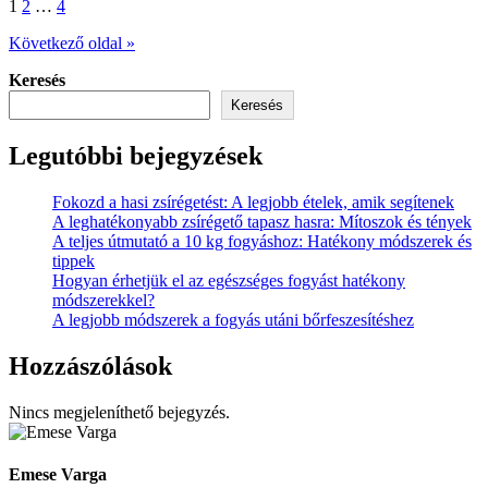
Bejegyzések
1
2
…
4
lapozása
Következő oldal »
Keresés
Keresés
Legutóbbi bejegyzések
Fokozd a hasi zsírégetést: A legjobb ételek, amik segítenek
A leghatékonyabb zsírégető tapasz hasra: Mítoszok és tények
A teljes útmutató a 10 kg fogyáshoz: Hatékony módszerek és
tippek
Hogyan érhetjük el az egészséges fogyást hatékony
módszerekkel?
A legjobb módszerek a fogyás utáni bőrfeszesítéshez
Hozzászólások
Nincs megjeleníthető bejegyzés.
Emese Varga