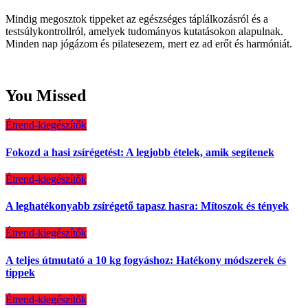
Mindig megosztok tippeket az egészséges táplálkozásról és a
testsúlykontrollról, amelyek tudományos kutatásokon alapulnak.
Minden nap jógázom és pilatesezem, mert ez ad erőt és harmóniát.
You Missed
Étrend-kiegészítők
Fokozd a hasi zsírégetést: A legjobb ételek, amik segítenek
Étrend-kiegészítők
A leghatékonyabb zsírégető tapasz hasra: Mítoszok és tények
Étrend-kiegészítők
A teljes útmutató a 10 kg fogyáshoz: Hatékony módszerek és
tippek
Étrend-kiegészítők