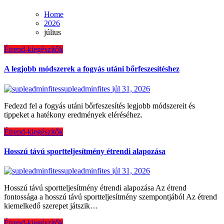
Home
2026
július
Étrend-kiegészítők
A legjobb módszerek a fogyás utáni bőrfeszesítéshez
supleadminfites
júl 31, 2026
Fedezd fel a fogyás utáni bőrfeszesítés legjobb módszereit és
tippeket a hatékony eredmények eléréséhez.
Étrend-kiegészítők
Hosszú távú sportteljesítmény étrendi alapozása
supleadminfites
júl 31, 2026
Hosszú távú sportteljesítmény étrendi alapozása Az étrend
fontossága a hosszú távú sportteljesítmény szempontjából Az étrend
kiemelkedő szerepet játszik…
Étrend-kiegészítők