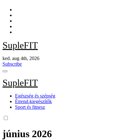
Skip
to
content
SupleFIT
ked. aug 4th, 2026
Subscribe
SupleFIT
Egészség és szépség
Étrend-kiegészítők
Sport és fitnesz
június 2026