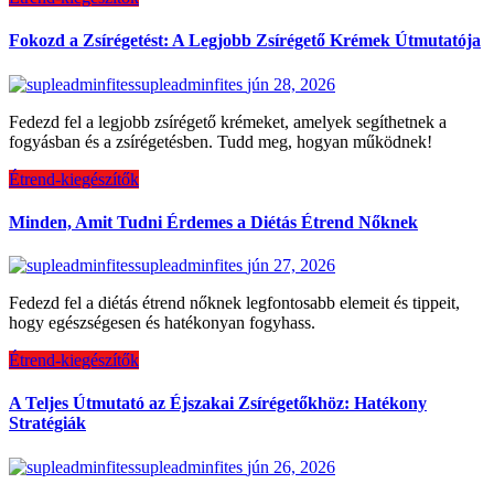
Fokozd a Zsírégetést: A Legjobb Zsírégető Krémek Útmutatója
supleadminfites
jún 28, 2026
Fedezd fel a legjobb zsírégető krémeket, amelyek segíthetnek a
fogyásban és a zsírégetésben. Tudd meg, hogyan működnek!
Étrend-kiegészítők
Minden, Amit Tudni Érdemes a Diétás Étrend Nőknek
supleadminfites
jún 27, 2026
Fedezd fel a diétás étrend nőknek legfontosabb elemeit és tippeit,
hogy egészségesen és hatékonyan fogyhass.
Étrend-kiegészítők
A Teljes Útmutató az Éjszakai Zsírégetőkhöz: Hatékony
Stratégiák
supleadminfites
jún 26, 2026