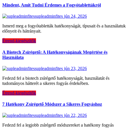
Mindent, Amit Tudni Érdemes a Fogyótablettákról
supleadminfites
jún 24, 2026
Ismerd meg a fogyótabletták hatékonyságát, típusait és a használatuk
előnyeit és hátrányait.
Étrend-kiegészítők
A Biotech Zsírégető: A Hatékonyságának Megértése és
Használata
supleadminfites
jún 23, 2026
Fedezd fel a biotech zsírégető hatékonyságát, használatát és
tudományos hátterét a sikeres fogyás érdekében.
Étrend-kiegészítők
7 Hatékony Zsírégető Módszer a Sikeres Fogyáshoz
supleadminfites
jún 22, 2026
Fedezd fel a legjobb zsírégető módszereket a hatékony fogyás