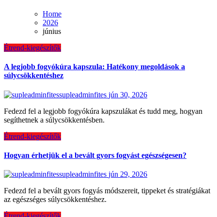
Home
2026
június
Étrend-kiegészítők
A legjobb fogyókúra kapszula: Hatékony megoldások a
súlycsökkentéshez
supleadminfites
jún 30, 2026
Fedezd fel a legjobb fogyókúra kapszulákat és tudd meg, hogyan
segíthetnek a súlycsökkentésben.
Étrend-kiegészítők
Hogyan érhetjük el a bevált gyors fogyást egészségesen?
supleadminfites
jún 29, 2026
Fedezd fel a bevált gyors fogyás módszereit, tippeket és stratégiákat
az egészséges súlycsökkentéshez.
Étrend-kiegészítők