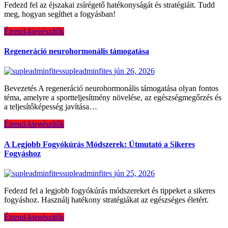
Fedezd fel az éjszakai zsírégető hatékonyságát és stratégiáit. Tudd
meg, hogyan segíthet a fogyásban!
Étrend-kiegészítők
Regeneráció neurohormonális támogatása
supleadminfites
jún 26, 2026
Bevezetés A regeneráció neurohormonális támogatása olyan fontos
téma, amelyre a sportteljesítmény növelése, az egészségmegőrzés és
a teljesítőképesség javítása…
Étrend-kiegészítők
A Legjobb Fogyókúrás Módszerek: Útmutató a Sikeres
Fogyáshoz
supleadminfites
jún 25, 2026
Fedezd fel a legjobb fogyókúrás módszereket és tippeket a sikeres
fogyáshoz. Használj hatékony stratégiákat az egészséges életért.
Étrend-kiegészítők