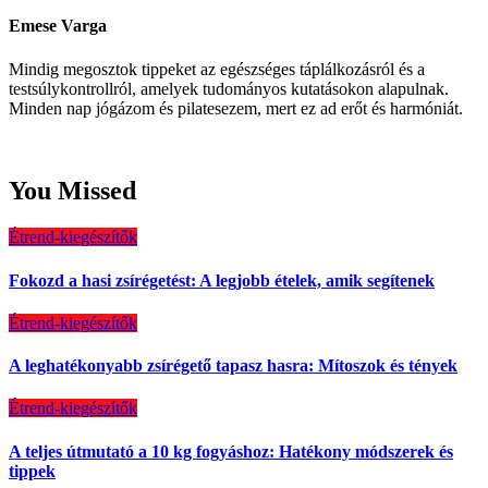
Emese Varga
Mindig megosztok tippeket az egészséges táplálkozásról és a
testsúlykontrollról, amelyek tudományos kutatásokon alapulnak.
Minden nap jógázom és pilatesezem, mert ez ad erőt és harmóniát.
You Missed
Étrend-kiegészítők
Fokozd a hasi zsírégetést: A legjobb ételek, amik segítenek
Étrend-kiegészítők
A leghatékonyabb zsírégető tapasz hasra: Mítoszok és tények
Étrend-kiegészítők
A teljes útmutató a 10 kg fogyáshoz: Hatékony módszerek és
tippek