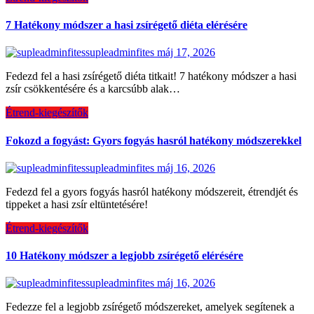
7 Hatékony módszer a hasi zsírégető diéta elérésére
supleadminfites
máj 17, 2026
Fedezd fel a hasi zsírégető diéta titkait! 7 hatékony módszer a hasi
zsír csökkentésére és a karcsúbb alak…
Étrend-kiegészítők
Fokozd a fogyást: Gyors fogyás hasról hatékony módszerekkel
supleadminfites
máj 16, 2026
Fedezd fel a gyors fogyás hasról hatékony módszereit, étrendjét és
tippeket a hasi zsír eltüntetésére!
Étrend-kiegészítők
10 Hatékony módszer a legjobb zsírégető elérésére
supleadminfites
máj 16, 2026
Fedezze fel a legjobb zsírégető módszereket, amelyek segítenek a