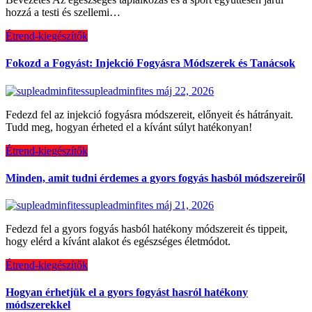
hozzá a testi és szellemi…
Étrend-kiegészítők
Fokozd a Fogyást: Injekció Fogyásra Módszerek és Tanácsok
supleadminfites
máj 22, 2026
Fedezd fel az injekció fogyásra módszereit, előnyeit és hátrányait.
Tudd meg, hogyan érheted el a kívánt súlyt hatékonyan!
Étrend-kiegészítők
Minden, amit tudni érdemes a gyors fogyás hasból módszereiről
supleadminfites
máj 21, 2026
Fedezd fel a gyors fogyás hasból hatékony módszereit és tippeit,
hogy elérd a kívánt alakot és egészséges életmódot.
Étrend-kiegészítők
Hogyan érhetjük el a gyors fogyást hasról hatékony
módszerekkel