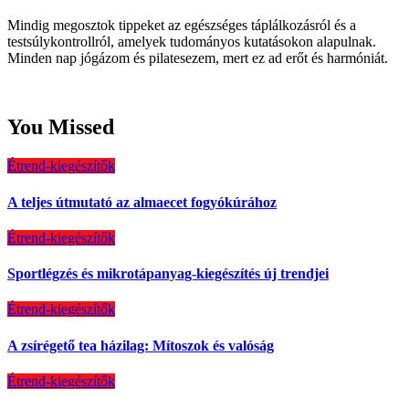
Mindig megosztok tippeket az egészséges táplálkozásról és a
testsúlykontrollról, amelyek tudományos kutatásokon alapulnak.
Minden nap jógázom és pilatesezem, mert ez ad erőt és harmóniát.
You Missed
Étrend-kiegészítők
A teljes útmutató az almaecet fogyókúrához
Étrend-kiegészítők
Sportlégzés és mikrotápanyag-kiegészítés új trendjei
Étrend-kiegészítők
A zsírégető tea házilag: Mítoszok és valóság
Étrend-kiegészítők