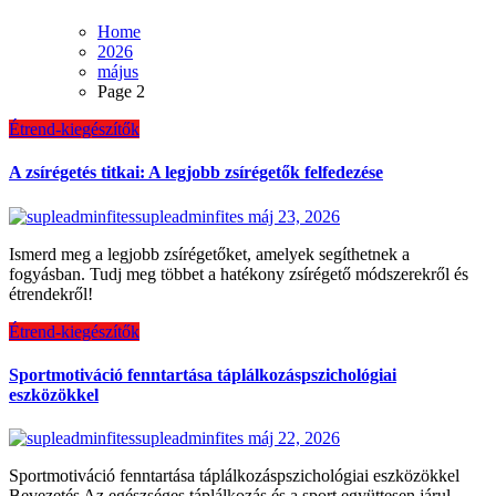
Home
2026
május
Page 2
Étrend-kiegészítők
A zsírégetés titkai: A legjobb zsírégetők felfedezése
supleadminfites
máj 23, 2026
Ismerd meg a legjobb zsírégetőket, amelyek segíthetnek a
fogyásban. Tudj meg többet a hatékony zsírégető módszerekről és
étrendekről!
Étrend-kiegészítők
Sportmotiváció fenntartása táplálkozáspszichológiai
eszközökkel
supleadminfites
máj 22, 2026
Sportmotiváció fenntartása táplálkozáspszichológiai eszközökkel
Bevezetés Az egészséges táplálkozás és a sport együttesen járul