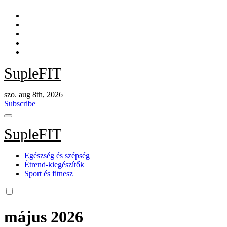
Skip
to
content
SupleFIT
szo. aug 8th, 2026
Subscribe
SupleFIT
Egészség és szépség
Étrend-kiegészítők
Sport és fitnesz
május 2026