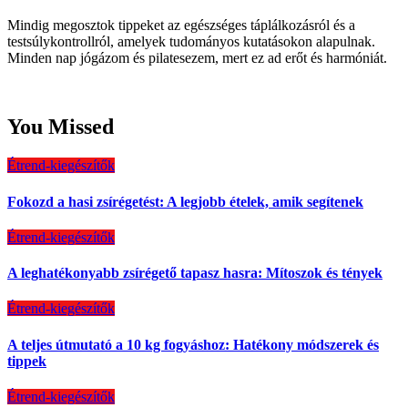
Mindig megosztok tippeket az egészséges táplálkozásról és a
testsúlykontrollról, amelyek tudományos kutatásokon alapulnak.
Minden nap jógázom és pilatesezem, mert ez ad erőt és harmóniát.
You Missed
Étrend-kiegészítők
Fokozd a hasi zsírégetést: A legjobb ételek, amik segítenek
Étrend-kiegészítők
A leghatékonyabb zsírégető tapasz hasra: Mítoszok és tények
Étrend-kiegészítők
A teljes útmutató a 10 kg fogyáshoz: Hatékony módszerek és
tippek
Étrend-kiegészítők