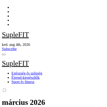
Skip
to
content
SupleFIT
ked. aug 4th, 2026
Subscribe
SupleFIT
Egészség és szépség
Étrend-kiegészítők
Sport és fitnesz
március 2026