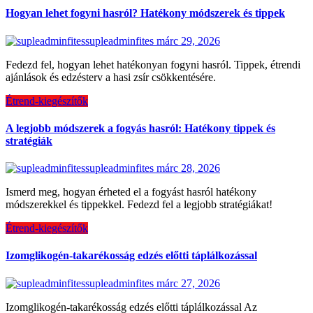
Hogyan lehet fogyni hasról? Hatékony módszerek és tippek
supleadminfites
márc 29, 2026
Fedezd fel, hogyan lehet hatékonyan fogyni hasról. Tippek, étrendi
ajánlások és edzésterv a hasi zsír csökkentésére.
Étrend-kiegészítők
A legjobb módszerek a fogyás hasról: Hatékony tippek és
stratégiák
supleadminfites
márc 28, 2026
Ismerd meg, hogyan érheted el a fogyást hasról hatékony
módszerekkel és tippekkel. Fedezd fel a legjobb stratégiákat!
Étrend-kiegészítők
Izomglikogén-takarékosság edzés előtti táplálkozással
supleadminfites
márc 27, 2026
Izomglikogén-takarékosság edzés előtti táplálkozással Az