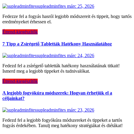
supleadminfites
márc 25, 2026
Fedezze fel a fogyás hasról legjobb módszereit és tippeit, hogy tartós
eredményeket érhessen el.
Étrend-kiegészítők
7 Tipp a Zsírégető Tabletták Hatékony Használatához
supleadminfites
márc 24, 2026
Fedezd fel a zsírégető tabletták hatékony használatának titkait!
Ismerd meg a legjobb tippeket és tudnivalókat.
Étrend-kiegészítők
A legjobb fogyókúra módszerek: Hogyan érhetjük el a
céljainkat?
supleadminfites
márc 23, 2026
Fedezd fel a legjobb fogyókúra módszereket és tippeket a tartós
fogyás érdekében. Tanulj meg hatékony stratégiákat és diétákat!