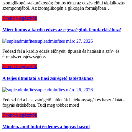
izomglikogén-takarékosság fontos téma az edzés előtti táplálkozás
szempontjából. Az izomglikogén a glikogén formájában…
Étrend-kiegészítők
Miért fontos a kardio edzés az egészségünk fenntartásához?
supleadminfites
márc 27, 2026
Fedezd fel a kardio edzés előnyeit, típusait és hatásait a szív- és
érrendszer egészségére.
Étrend-kiegészítők
A teljes útmutató a hasi zsírégető tablettákhoz
supleadminfites
márc 26, 2026
Fedezd fel a hasi zsírégető tabletták hatékonyságát és használatát a
fogyás érdekében. Tudj meg többet most!
Étrend-kiegészítők
Minden, amit tudni érdemes a fogyás hasról