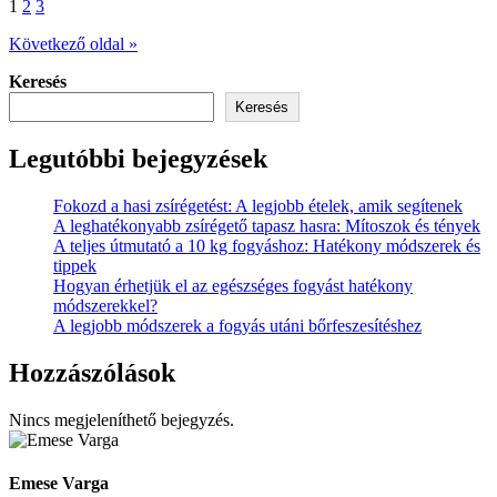
Bejegyzések
1
2
3
lapozása
Következő oldal »
Keresés
Keresés
Legutóbbi bejegyzések
Fokozd a hasi zsírégetést: A legjobb ételek, amik segítenek
A leghatékonyabb zsírégető tapasz hasra: Mítoszok és tények
A teljes útmutató a 10 kg fogyáshoz: Hatékony módszerek és
tippek
Hogyan érhetjük el az egészséges fogyást hatékony
módszerekkel?
A legjobb módszerek a fogyás utáni bőrfeszesítéshez
Hozzászólások
Nincs megjeleníthető bejegyzés.
Emese Varga