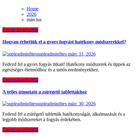
Home
2026
március
Étrend-kiegészítők
Hogyan érhetjük el a gyors fogyást hatékony módszerekkel?
supleadminfites
márc 31, 2026
Fedezd fel a gyors fogyás titkait! Hatékony módszerek és tippek az
egészséges életmódhoz és a tartós eredményekhez.
Étrend-kiegészítők
A teljes útmutató a zsírégető tablettákhoz
supleadminfites
márc 30, 2026
Fedezd fel a zsírégető tabletták hatékonyságát, alkalmazását és a
legjobb módszereket a fogyás érdekében.
Étrend-kiegészítők