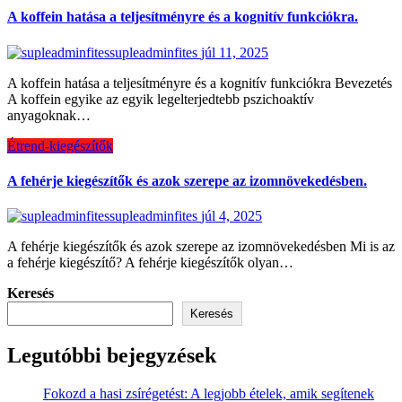
A koffein hatása a teljesítményre és a kognitív funkciókra.
supleadminfites
júl 11, 2025
A koffein hatása a teljesítményre és a kognitív funkciókra Bevezetés
A koffein egyike az egyik legelterjedtebb pszichoaktív
anyagoknak…
Étrend-kiegészítők
A fehérje kiegészítők és azok szerepe az izomnövekedésben.
supleadminfites
júl 4, 2025
A fehérje kiegészítők és azok szerepe az izomnövekedésben Mi is az
a fehérje kiegészítő? A fehérje kiegészítők olyan…
Keresés
Keresés
Legutóbbi bejegyzések
Fokozd a hasi zsírégetést: A legjobb ételek, amik segítenek