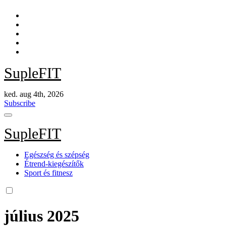
Skip
to
content
SupleFIT
ked. aug 4th, 2026
Subscribe
SupleFIT
Egészség és szépség
Étrend-kiegészítők
Sport és fitnesz
július 2025