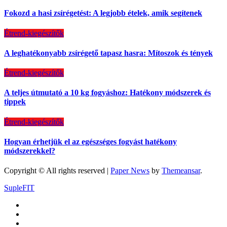
Fokozd a hasi zsírégetést: A legjobb ételek, amik segítenek
Étrend-kiegészítők
A leghatékonyabb zsírégető tapasz hasra: Mítoszok és tények
Étrend-kiegészítők
A teljes útmutató a 10 kg fogyáshoz: Hatékony módszerek és
tippek
Étrend-kiegészítők
Hogyan érhetjük el az egészséges fogyást hatékony
módszerekkel?
Copyright © All rights reserved
|
Paper News
by
Themeansar
.
SupleFIT