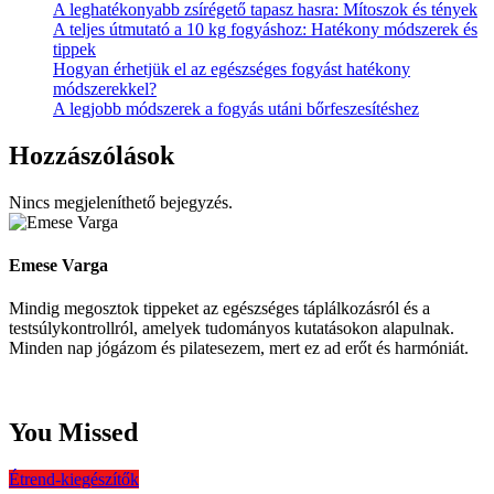
A leghatékonyabb zsírégető tapasz hasra: Mítoszok és tények
A teljes útmutató a 10 kg fogyáshoz: Hatékony módszerek és
tippek
Hogyan érhetjük el az egészséges fogyást hatékony
módszerekkel?
A legjobb módszerek a fogyás utáni bőrfeszesítéshez
Hozzászólások
Nincs megjeleníthető bejegyzés.
Emese Varga
Mindig megosztok tippeket az egészséges táplálkozásról és a
testsúlykontrollról, amelyek tudományos kutatásokon alapulnak.
Minden nap jógázom és pilatesezem, mert ez ad erőt és harmóniát.
You Missed
Étrend-kiegészítők